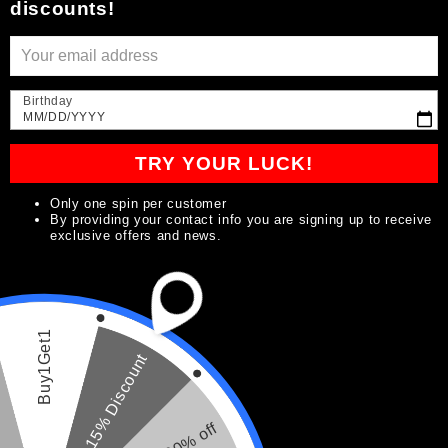
discounts!
i
ó
Birthday
n
MM/DD/YYYY
Cepillo/relleno de
Cepillo/relleno de
:
TRY YOUR LUCK!
lápiz para barba (1
lápiz para barba
paquete)
(paquete de 3)
Only one spin per customer
Precio
$13.99
Precio
Precio
$32.99
$33.99
By providing your contact info you are signing up to receive
habitual
habitual
de
exclusive offers and news.
Seleccionar
Agregar al
oferta
opciones
carrito
Buy1Get1
15% Discount
Agotado
Agotado
20% off