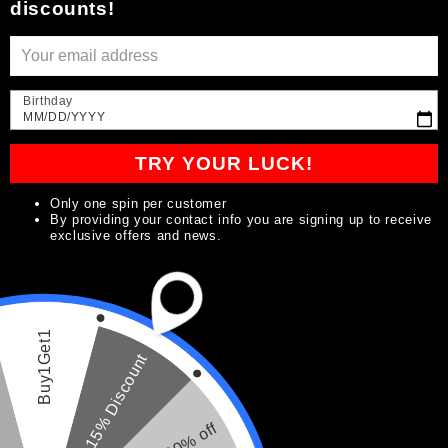
discounts!
i
ó
Birthday
n
MM/DD/YYYY
Aceite, bálsamo y
Combo de relleno de
:
TRY YOUR LUCK!
gel para barba
lápiz y navaja turca
Precio
Precio
$34.99
Precio
Precio
$28.99
$40.97
$34.99
Only one spin per customer
habitual
de
habitual
de
By providing your contact info you are signing up to receive
exclusive offers and news.
oferta
oferta
Agotado
Agotado
Buy1Get1
Agotado
Oferta
15% Discount
20% off