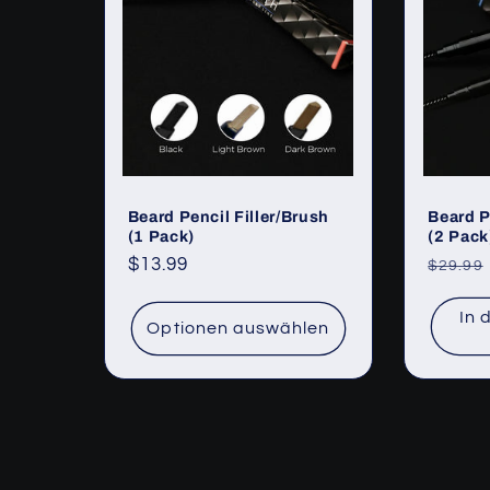
Beard Pencil Filler/Brush
Beard P
(1 Pack)
(2 Pack
Normaler
$13.99
Norma
$29.99
Preis
Preis
In 
Optionen auswählen