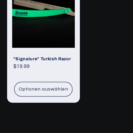
"Signature" Turkish Razor
Normaler
$19.99
Preis
Optionen auswählen