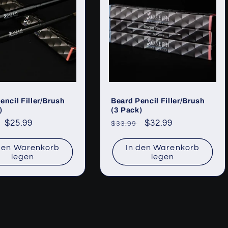
encil Filler/Brush
Beard Pencil Filler/Brush
)
(3 Pack)
ler
Verkaufspreis
$25.99
Normaler
Verkaufspreis
$32.99
$33.99
Preis
den Warenkorb
In den Warenkorb
legen
legen