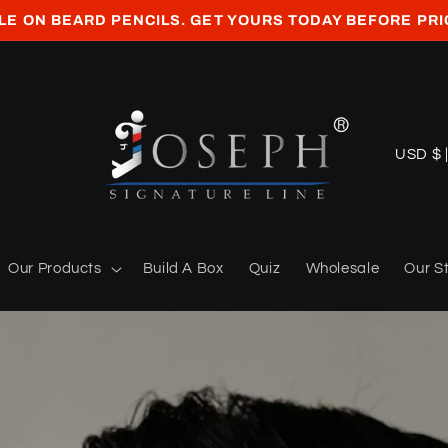
LE ON BEARD PENCILS. GET YOURS TODAY BEFORE PRI
L
US
a
n
d
Our Products
Build A Box
Quiz
Wholesale
Our S
/
R
e
g
i
o