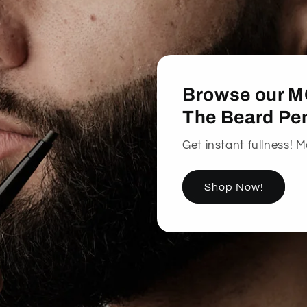
Browse our M
The Beard Penc
Get instant fullness! M
Shop Now!